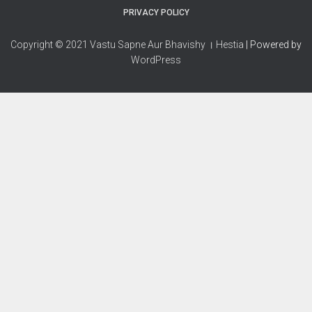
PRIVACY POLICY
Copyright © 2021 Vastu Sapne Aur Bhavishy । Hestia
| Powered by
WordPress