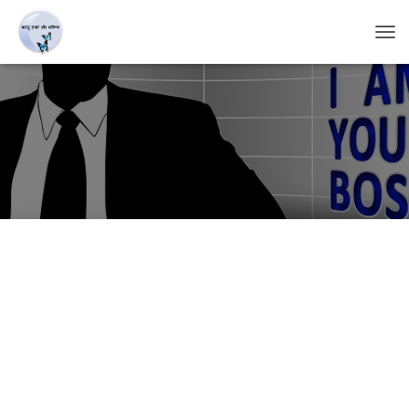
T
O
G
G
L
E
N
A
V
I
G
A
T
I
O
N