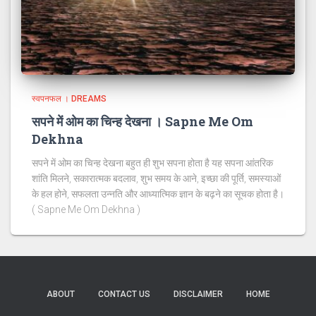
स्वपनफल । DREAMS
सपने में ओम का चिन्ह देखना । Sapne Me Om
Dekhna
सपने में ओम का चिन्ह देखना बहुत ही शुभ सपना होता है यह सपना आंतरिक
शांति मिलने, सकारात्मक बदलाव, शुभ समय के आने, इच्छा की पूर्ति, समस्याओं
के हल होने, सफलता उन्नति और आध्यात्मिक ज्ञान के बढ़ने का सूचक होता है।
( Sapne Me Om Dekhna )
ABOUT
CONTACT US
DISCLAIMER
HOME