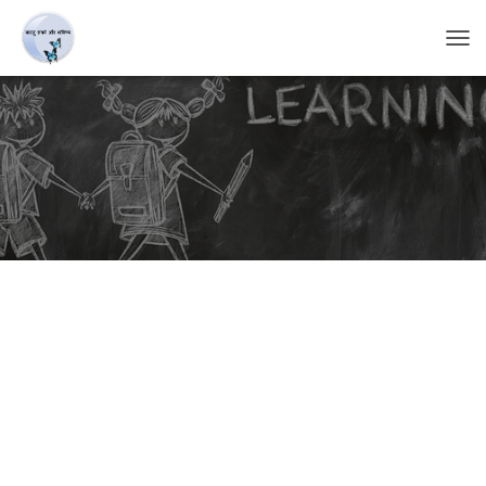
T
O
G
G
L
E
N
A
V
I
G
A
T
I
O
N