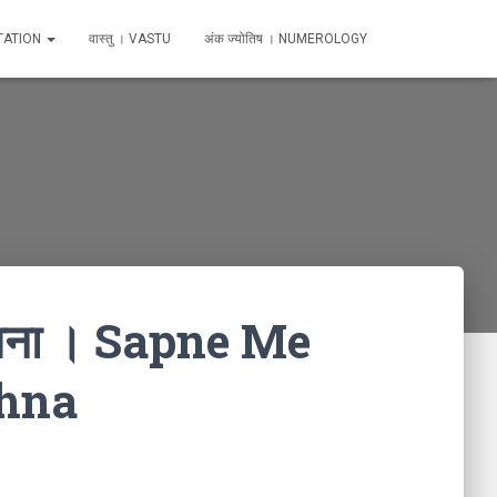
TATION
वास्तु । VASTU
अंक ज्योतिष । NUMEROLOGY
देखना । Sapne Me
khna