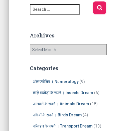
S
e
a
r
c
Archives
h
f
A
o
r
r
c
:
h
Categories
i
v
अंक ज्योतिष । Numerology
(9)
e
s
कीड़े मकोड़ों के सपने । Insects Dream
(6)
जानवरों के सपने । Animals Dream
(18)
पक्षियों के सपने । Birds Dream
(4)
परिवहन के सपने । Transport Dream
(10)