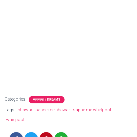
Categories:
स्वपनफल । DREAMS
Tags:
bhawar
sapne me bhawar
sapne me whirlpool
whirlpool