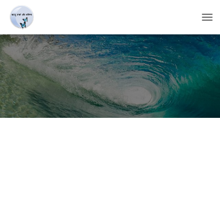
T
O
G
G
L
E
N
A
V
I
G
A
T
I
O
N