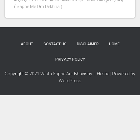
( Sapne Me Om Dekhna )
ABOUT
CONTACT US
DISCLAIMER
HOME
PRIVACY POLICY
Copyright © 2021 Vastu Sapne Aur Bhavishy । Hestia
| Powered by
WordPress