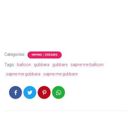
Categories:
स्वपनफल । DREAMS
Tags:
balloon
gubbara
gubbare
sapne me balloon
sapne me gubbara
sapne me gubbare