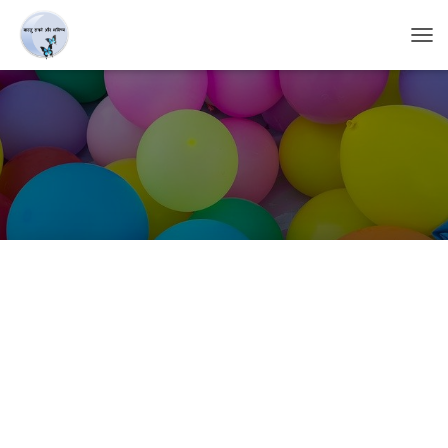
T
O
G
G
L
E
N
A
V
I
G
A
T
I
O
N