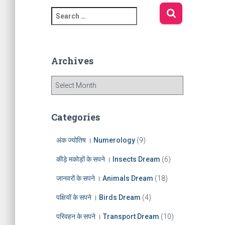
S
e
a
r
c
Archives
h
f
A
o
r
r
c
:
h
Categories
i
v
अंक ज्योतिष । Numerology
(9)
e
s
कीड़े मकोड़ों के सपने । Insects Dream
(6)
जानवरों के सपने । Animals Dream
(18)
पक्षियों के सपने । Birds Dream
(4)
परिवहन के सपने । Transport Dream
(10)