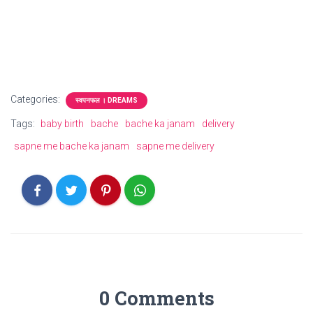
Categories:
स्वपनफल । DREAMS
Tags:
baby birth
bache
bache ka janam
delivery
sapne me bache ka janam
sapne me delivery
0 Comments