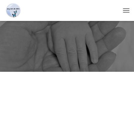
T
O
G
G
L
E
N
A
V
I
G
A
T
I
O
N