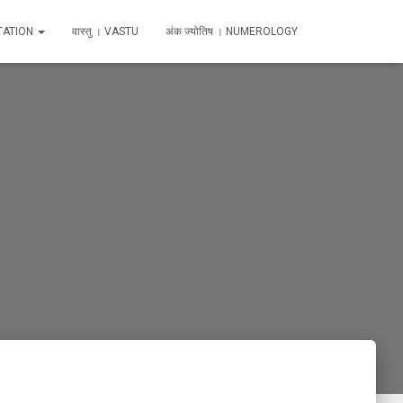
TATION
वास्तु । VASTU
अंक ज्योतिष । NUMEROLOGY