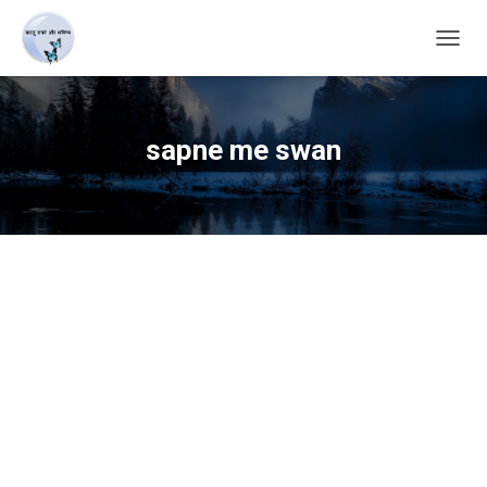
TOGG
NAVIG
sapne me swan