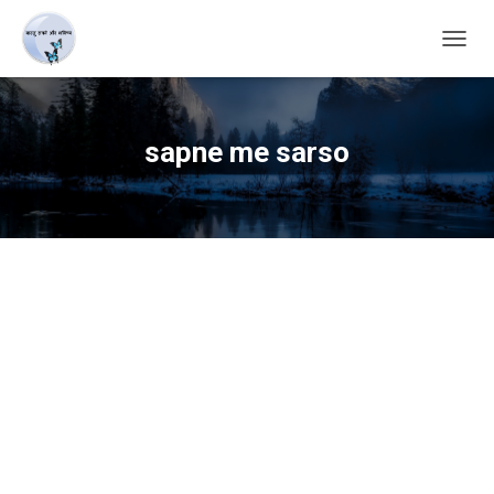
TOGG
NAVIG
sapne me sarso