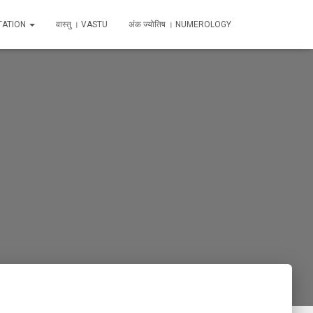
TATION
वास्तु । VASTU
अंक ज्योतिष । NUMEROLOGY