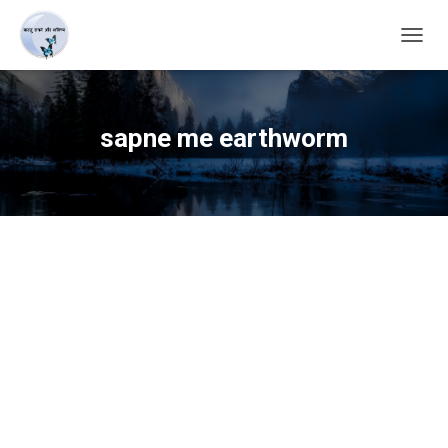
TOGG
NAVIG
sapne me earthworm