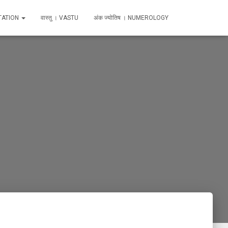
TATION
वास्तु । VASTU
अंक ज्योतिष । NUMEROLOGY