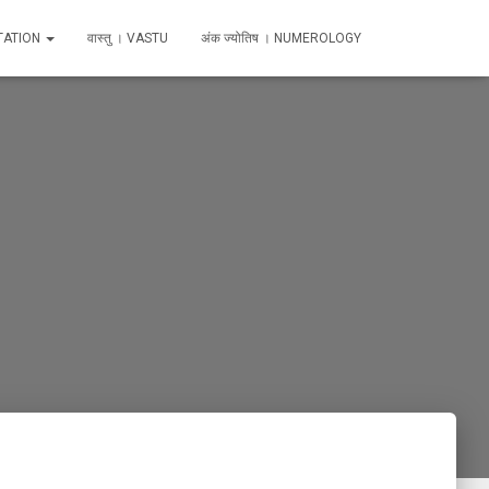
TATION
वास्तु । VASTU
अंक ज्योतिष । NUMEROLOGY